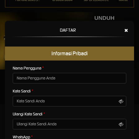
UNDUH
JPTOTO APP
×
Nikmati berbagai permainan dalam satu
DAFTAR
genggaman
Informasi Pribadi
UNDUH
PANDUAN INSTALASI
Nama Pengguna
Kata Sandi
Ulangi Kata Sandi
JPTOTO: Apk Slot777 Gacor Situs Slot Online Terbaru
Gampang Menang
WhatsApp