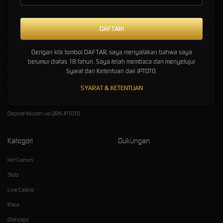
Kebijaksanaan
Platform
Dengan klik tombol DAFTAR, saya menyatakan bahwa saya
Tentang JPTOTO
Promosi
berumur diatas 18 tahun. Saya telah membaca dan menyetujui
Responsible Gambling
Loyalty
Syarat dan Ketentuan dari JPTOTO.
Pusat Bantuan
Referral
SYARAT & KETENTUAN
Syarat dan Ketentuan
Deposit Mudah via QRIS JPTOTO
Kategori
Dukungan
Hot Games
Slots
Live Casino
Race
Olahraga