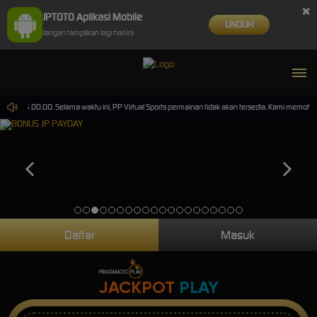
×
JPTOTO Aplikasi Mobile
UNDUH
Jangan tampilkan lagi hari ini
026 15.00.00. Selama waktu ini, PP Virtual Sports permainan tidak akan tersedia. Kami memoho
Daftar
Masuk
JACKPOT
PLAY