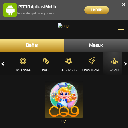
×
JPTOTO Aplikasi Mobile
UNDUH
Jangan tampilkan lagi hari ini
Daftar
Masuk
OTS
LIVE CASINO
RACE
OLAHRAGA
CRASH GAME
ARCADE
CQ9