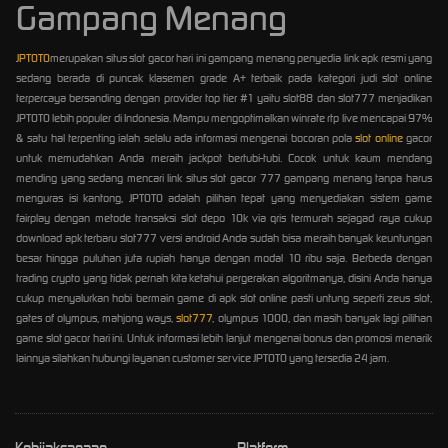
Gampang Menang
JPTOTO
merupakan situs slot gacor hari ini gampang menang penyedia link apk resmi yang
sedang berada di puncak klasemen grade A+ terbaik pada kategori judi slot online
terpercaya bersanding dengan provider top tier #1 yaitu slot88 dan slot777 menjadikan
JPTOTO lebih populer di Indonesia. Mampu mengoptimalkan winrate rtp live mencapai 97%
& satu hal terpenting ialah selalu ada informasi mengenai bocoran pola
slot online
gacor
untuk memudahkan Anda meraih jackpot bertubi-tubi. Cocok untuk kaum mendang
mending yang sedang mencari link situs slot gacor 777 gampang menang tanpa harus
menguras isi kantong, JPTOTO adalah pilihan tepat yang menyediakan sistem game
fairplay dengan metode transaksi slot depo 10k via qris termurah sejagad raya cukup
download apk terbaru slot777 versi android Anda sudah bisa meraih banyak keuntungan
besar hingga puluhan juta rupiah hanya dengan modal 10 ribu saja. Berbeda dengan
trading crypto yang tidak pernah kita ketahui pergerakan algoritmanya, disini Anda hanya
cukup menyalurkan hobi bermain game di apk slot online pasti untung seperti zeus slot,
gates of olympus, mahjong ways,
slot777
, olympus 1000, dan masih banyak lagi pilihan
game slot gacor hari ini. Untuk informasi lebih lanjut mengenai bonus dan promosi menarik
lainnya silahkan hubungi layanan customer service JPTOTO yang tersedia 24 jam.
Kebijaksanaan
Platform