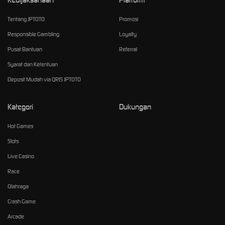
Tentang JPTOTO
Promosi
Responsible Gambling
Loyalty
Pusat Bantuan
Referral
Syarat dan Ketentuan
Deposit Mudah via QRIS JPTOTO
Kategori
Dukungan
Hot Games
Slots
Live Casino
Race
Olahraga
Crash Game
Arcade