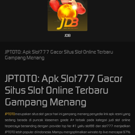
JDB
JPTOTO: Apk Slot777 Gacor Situs Slot Online Terbaru
Gampang Menang
JPTOTO: Apk Slot777 Gacor
Situs Slot Online Terbaru
Gampang Menang
JPTOTO
merupakan situs slot gacor hari ini gampang menang penyedia link apk resmi yang
sedang berada di puncak klasemen grade A+ terbaik pada kategori judi slot online
terpercaya bersanding dengan provider top tier #1 yaitu slot88 dan slot777 menjadikan
JPTOTO lebih populer di Indonesia. Mampu mengoptimalkan winrate rtp live mencapai 97%