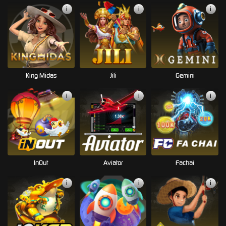
i
i
i
King Midas
Jili
Gemini
i
i
i
InOut
Aviator
Fachai
i
i
i