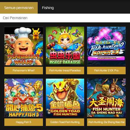
Semua permainan
Fishing
Fisherman's Wharf
Fish Hunter Insect Paradise
Fish Hunter 2 EX-Pro
Happy Fish 5
Golden Toad Fish Hunting
Fish Hunting: Da Sheng Nao Hai