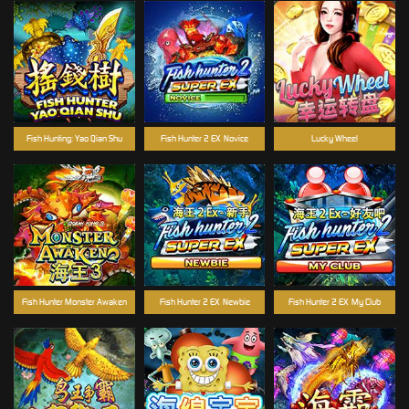
Fish Hunting: Yao Qian Shu
Fish Hunter 2 EX-Novice
Lucky Wheel
Fish Hunter Monster Awaken
Fish Hunter 2 EX-Newbie
Fish Hunter 2 EX-My Club