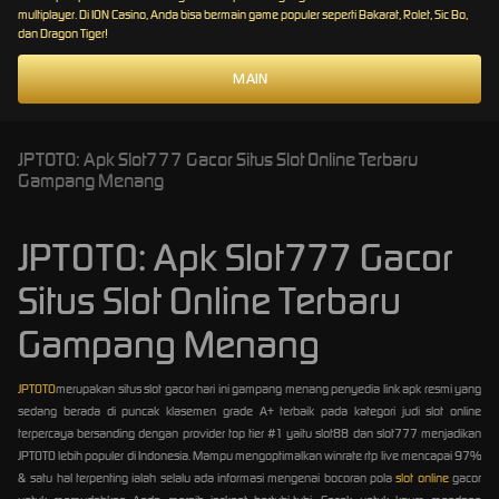
multiplayer. Di ION Casino, Anda bisa bermain game populer seperti Bakarat, Rolet, Sic Bo,
dan Dragon Tiger!
MAIN
JPTOTO: Apk Slot777 Gacor Situs Slot Online Terbaru
Gampang Menang
JPTOTO: Apk Slot777 Gacor
Situs Slot Online Terbaru
Gampang Menang
JPTOTO
merupakan situs slot gacor hari ini gampang menang penyedia link apk resmi yang
sedang berada di puncak klasemen grade A+ terbaik pada kategori judi slot online
terpercaya bersanding dengan provider top tier #1 yaitu slot88 dan slot777 menjadikan
JPTOTO lebih populer di Indonesia. Mampu mengoptimalkan winrate rtp live mencapai 97%
& satu hal terpenting ialah selalu ada informasi mengenai bocoran pola
slot online
gacor