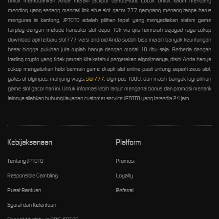
untuk memudahkan Anda meraih jackpot bertubi-tubi. Cocok untuk kaum mendang
mending yang sedang mencari link situs slot gacor 777 gampang menang tanpa harus
menguras isi kantong, JPTOTO adalah pilihan tepat yang menyediakan sistem game
fairplay dengan metode transaksi slot depo 10k via qris termurah sejagad raya cukup
download apk terbaru slot777 versi android Anda sudah bisa meraih banyak keuntungan
besar hingga puluhan juta rupiah hanya dengan modal 10 ribu saja. Berbeda dengan
trading crypto yang tidak pernah kita ketahui pergerakan algoritmanya, disini Anda hanya
cukup menyalurkan hobi bermain game di apk slot online pasti untung seperti zeus slot,
gates of olympus, mahjong ways,
slot777
, olympus 1000, dan masih banyak lagi pilihan
game slot gacor hari ini. Untuk informasi lebih lanjut mengenai bonus dan promosi menarik
lainnya silahkan hubungi layanan customer service JPTOTO yang tersedia 24 jam.
Kebijaksanaan
Platform
Tentang JPTOTO
Promosi
Responsible Gambling
Loyalty
Pusat Bantuan
Referral
Syarat dan Ketentuan