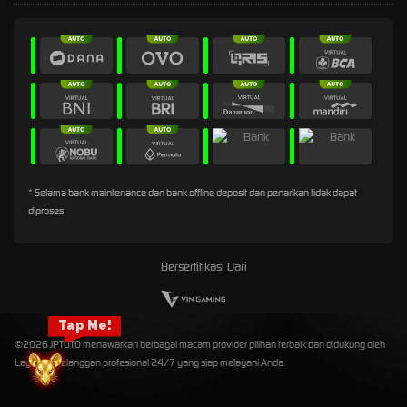
* Selama bank maintenance dan bank offline deposit dan penarikan tidak dapat
diproses
Bersertifikasi Dari
Tap Me!
©2026 JPTOTO menawarkan berbagai macam provider pilihan terbaik dan didukung oleh
Layanan Pelanggan profesional 24/7 yang siap melayani Anda.