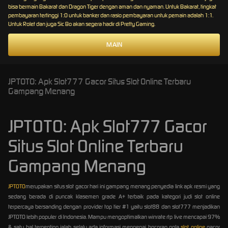
bisa bermain Bakarat dan Dragon Tiger dengan aman dan nyaman. Untuk Bakarat, tingkat
pembayaran tertinggi 1:0 untuk banker dan rasio pembayaran untuk pemain adalah 1:1.
Untuk Rolet dan juga Sic Bo akan segera hadir di Pretty Gaming.
MAIN
JPTOTO: Apk Slot777 Gacor Situs Slot Online Terbaru
Gampang Menang
JPTOTO: Apk Slot777 Gacor
Situs Slot Online Terbaru
Gampang Menang
JPTOTO
merupakan situs slot gacor hari ini gampang menang penyedia link apk resmi yang
sedang berada di puncak klasemen grade A+ terbaik pada kategori judi slot online
terpercaya bersanding dengan provider top tier #1 yaitu slot88 dan slot777 menjadikan
JPTOTO lebih populer di Indonesia. Mampu mengoptimalkan winrate rtp live mencapai 97%
& satu hal terpenting ialah selalu ada informasi mengenai bocoran pola
slot online
gacor