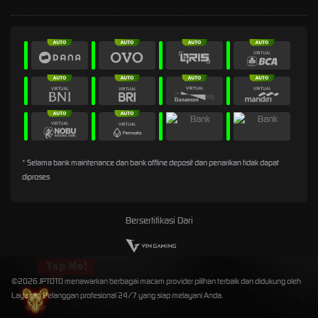
* Selama bank maintenance dan bank offline deposit dan penarikan tidak dapat
diproses
Bersertifikasi Dari
Tap Me!
©2026 JPTOTO menawarkan berbagai macam provider pilihan terbaik dan didukung oleh
Layanan Pelanggan profesional 24/7 yang siap melayani Anda.