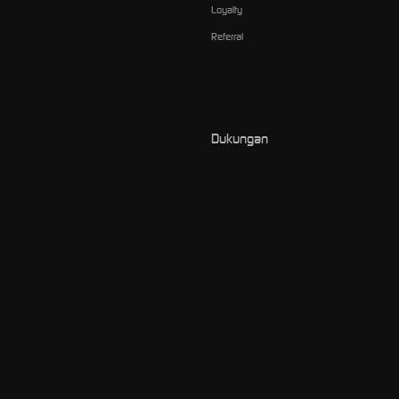
Loyalty
Referral
Dukungan