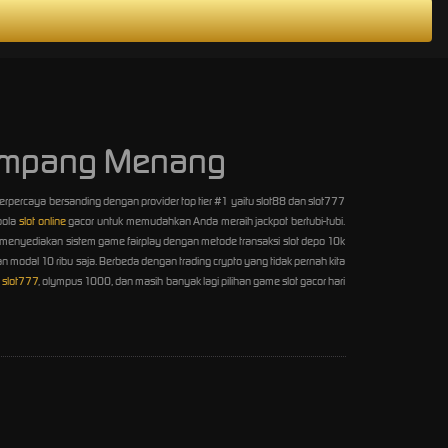
 Gampang Menang
terpercaya bersanding dengan provider top tier #1 yaitu slot88 dan slot777
pola
slot online
gacor untuk memudahkan Anda meraih jackpot bertubi-tubi.
 menyediakan sistem game fairplay dengan metode transaksi slot depo 10k
 modal 10 ribu saja. Berbeda dengan trading crypto yang tidak pernah kita
,
slot777
, olympus 1000, dan masih banyak lagi pilihan game slot gacor hari