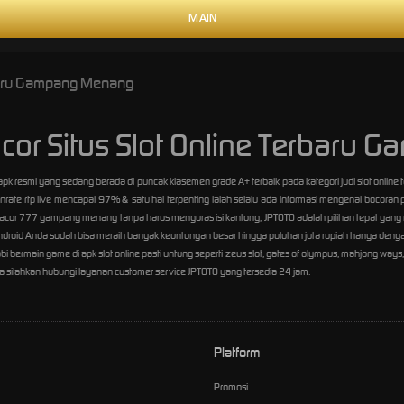
MAIN
rbaru Gampang Menang
cor Situs Slot Online Terbaru
pk resmi yang sedang berada di puncak klasemen grade A+ terbaik pada kategori judi slot online 
rate rtp live mencapai 97% & satu hal terpenting ialah selalu ada informasi mengenai bocoran 
acor 777 gampang menang tanpa harus menguras isi kantong, JPTOTO adalah pilihan tepat yang
android Anda sudah bisa meraih banyak keuntungan besar hingga puluhan juta rupiah hanya dengan
 bermain game di apk slot online pasti untung seperti zeus slot, gates of olympus, mahjong ways
nya silahkan hubungi layanan customer service JPTOTO yang tersedia 24 jam.
Platform
Promosi