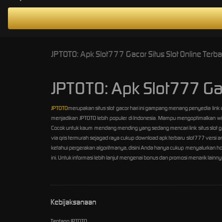
JPTOTO: Apk Slot777 Gacor Situs Slot Online Te
JPTOTO: Apk Slot777 Ga
JPTOTO
merupakan situs slot gacor hari ini gampang menang penyedia link a
menjadikan JPTOTO lebih populer di Indonesia. Mampu mengoptimalkan win
Cocok untuk kaum mendang mending yang sedang mencari link situs slot g
via qris termurah sejagad raya cukup download apk terbaru slot777 versi 
ketahui pergerakan algoritmanya, disini Anda hanya cukup menyalurkan hobi
ini. Untuk informasi lebih lanjut mengenai bonus dan promosi menarik lain
Kebijaksanaan
Tentang JPTOTO