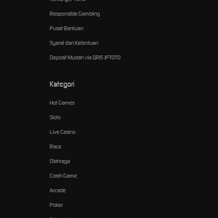
Responsible Gambling
Pusat Bantuan
Syarat dan Ketentuan
Deposit Mudah via QRIS JPTOTO
Kategori
Hot Games
Slots
Live Casino
Race
Olahraga
Crash Game
Arcade
Poker