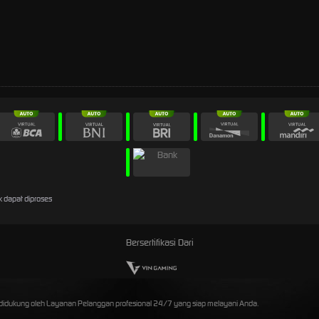
k dapat diproses
Bersertifikasi Dari
didukung oleh Layanan Pelanggan profesional 24/7 yang siap melayani Anda.