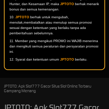
Hunter, dan Kesamaan IP, maka
JPTOTO
berhak menarik
bonus dan semua kemenangan.
10.
JPTOTO
berhak untuk mengubah,
menolak,membatalkan atau menutup semua promosi
sesuai dengan ketentuan yang berlaku tanpa ada
pemberitahuan sebelumnya.
11. Member yang mengikuti PROMO ini WAJIB menerima
dan mengikuti semua peraturan dan persyaratan promosi
ini.
12. Syarat dan ketentuan umum
JPTOTO
berlaku.
JPTOTO: Apk Slot777 Gacor Situs Slot Online Terbaru
Gampang Menang
JPTOTO: Apk Slot777 Gacor