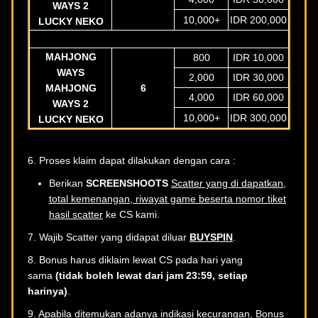
WAYS 2
10,000+
IDR 200,000
LUCKY NEKO
MAHJONG
800
IDR 10,000
WAYS
2,000
IDR 30,000
MAHJONG
6
4,000
IDR 60,000
WAYS 2
10,000+
IDR 300,000
LUCKY NEKO
6. Proses klaim dapat dilakukan dengan cara :
Berikan
SCREENSHOOTS
Scatter yang di dapatkan,
total kemenangan, riwayat game beserta nomor tiket
hasil scatter
ke CS kami.
7. Wajib Scatter yang didapat diluar
BUYSPIN
.
8. Bonus harus diklaim lewat CS pada hari yang
sama
(tidak boleh lewat dari jam 23:59, setiap
harinya)
.
9. Apabila ditemukan adanya indikasi kecurangan, Bonus