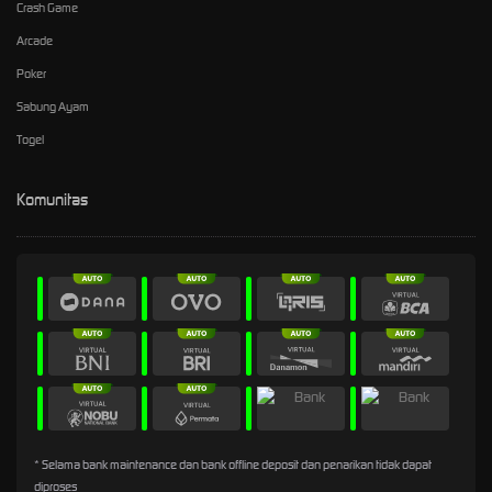
Crash Game
Arcade
Poker
Sabung Ayam
Togel
Komunitas
* Selama bank maintenance dan bank offline deposit dan penarikan tidak dapat
diproses