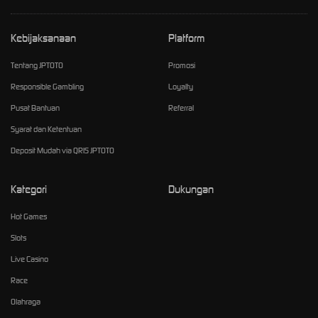
Kebijaksanaan
Platform
Tentang JPTOTO
Promosi
Responsible Gambling
Loyalty
Pusat Bantuan
Referral
Syarat dan Ketentuan
Deposit Mudah via QRIS JPTOTO
Kategori
Dukungan
Hot Games
Slots
Live Casino
Race
Olahraga