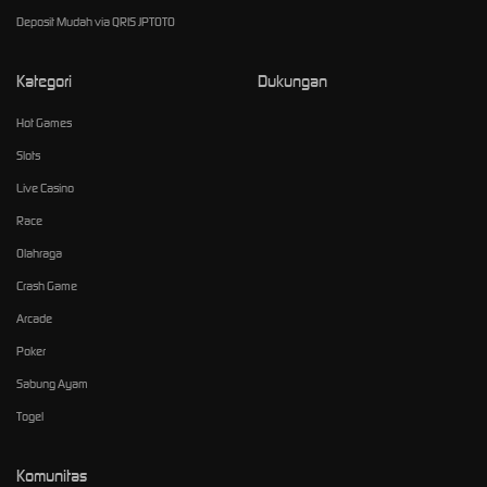
Deposit Mudah via QRIS JPTOTO
Kategori
Dukungan
Hot Games
Slots
Live Casino
Race
Olahraga
Crash Game
Arcade
Poker
Sabung Ayam
Togel
Komunitas