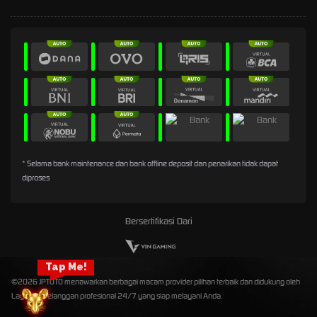
* Selama bank maintenance dan bank offline deposit dan penarikan tidak dapat
diproses
Bersertifikasi Dari
Tap Me!
©2026 JPTOTO menawarkan berbagai macam provider pilihan terbaik dan didukung oleh
Layanan Pelanggan profesional 24/7 yang siap melayani Anda.