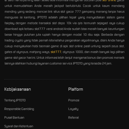
& satu hal terpenting ialah selalu ada informasi mengenai bocoran pola
slot online
gacor
untuk memudahkan Anda meraih jackpot bertubi-tubi. Cocok untuk kaum mendang
mending yang sedang mencari link situs slot gacor 777 gampang menang tanpa harus
menguras isi kantong, JPTOTO adalah pilihan tepat yang menyediakan sistem game
fairplay dengan metode transaksi slot depo 10k via qris termurah sejagad raya cukup
download apk terbaru slot777 versi android Anda sudah bisa meraih banyak keuntungan
besar hingga puluhan juta rupiah hanya dengan modal 10 ribu saja. Berbeda dengan
trading crypto yang tidak pernah kita ketahui pergerakan algoritmanya, disini Anda hanya
cukup menyalurkan hobi bermain game di apk slot online pasti untung seperti zeus slot,
gates of olympus, mahjong ways,
slot777
, olympus 1000, dan masih banyak lagi pilihan
game slot gacor hari ini. Untuk informasi lebih lanjut mengenai bonus dan promosi menarik
lainnya silahkan hubungi layanan customer service JPTOTO yang tersedia 24 jam.
Kebijaksanaan
Platform
Tentang JPTOTO
Promosi
Responsible Gambling
Loyalty
Pusat Bantuan
Referral
Syarat dan Ketentuan