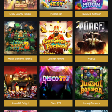
Crazy Bounty: Jackpot
Pinata Fest
Bunny to the Moon
Maya: Elemental Totem 2
Cai Shen Fortune
PUBG2
Xmas Gift Delight
Disco 777
Jumanji Bonanza