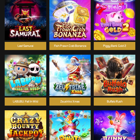
Last Samurai
Fish Prawn Crab Bonanza
Piggy Bank Gold 2
LABUBU: Fall In Wild
Zeustrike Xmas
Buffalo Rush