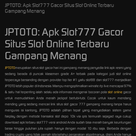
JPTOTO: Apk Slot777 Gacor Situs Slot Online Terbaru
Gampang Menang
JPTOTO: Apk Slot777 Gacor
Situs Slot Online Terbaru
Gampang Menang
JPTOTO
merupakan situs slot gacor hari ini gampang menang penyedia link apk resmi yang
sedang berada di puncak klasemen grade A+ terbaik pada kategori judi slot online
terpercaya bersanding dengan provider top tier #1 yaitu slot88 dan slot777 menjadikan
JPTOTO lebih populer di Indonesia. Mampu mengoptimalkan winrate rtp live mencapai 97%
& satu hal terpenting ialah selalu ada informasi mengenai bocoran pola
slot online
gacor
untuk memudahkan Anda meraih jackpot bertubi-tubi. Cocok untuk kaum mendang
mending yang sedang mencari link situs slot gacor 777 gampang menang tanpa harus
menguras isi kantong, JPTOTO adalah pilihan tepat yang menyediakan sistem game
fairplay dengan metode transaksi slot depo 10k via qris termurah sejagad raya cukup
download apk terbaru slot777 versi android Anda sudah bisa meraih banyak keuntungan
besar hingga puluhan juta rupiah hanya dengan modal 10 ribu saja. Berbeda dengan
trading crypto yang tidak pernah kita ketahui pergerakan algoritmanya, disini Anda hanya