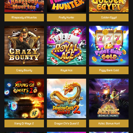
Rhapsody of Muertos
Firefly Hunter
Golden Egypt
Crazy Bounty
Royal Ace
Piggy Bank Gold
Xiang Qi Ways 2
Dragon Chi's Quest 2
Aztec: Bonus Hunt