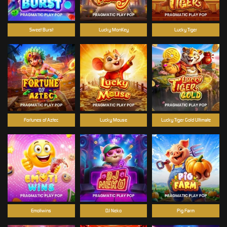
Sweet Burst
Lucky MonKey
Lucky Tiger
Fortunes of Aztec
Lucky Mouse
Lucky Tiger Gold Ultimate
Emotiwins
DJ Neko
Pig Farm