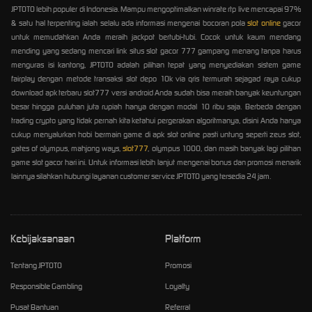
JPTOTO lebih populer di Indonesia. Mampu mengoptimalkan winrate rtp live mencapai 97%
& satu hal terpenting ialah selalu ada informasi mengenai bocoran pola
slot online
gacor
untuk memudahkan Anda meraih jackpot bertubi-tubi. Cocok untuk kaum mendang
mending yang sedang mencari link situs slot gacor 777 gampang menang tanpa harus
menguras isi kantong, JPTOTO adalah pilihan tepat yang menyediakan sistem game
fairplay dengan metode transaksi slot depo 10k via qris termurah sejagad raya cukup
download apk terbaru slot777 versi android Anda sudah bisa meraih banyak keuntungan
besar hingga puluhan juta rupiah hanya dengan modal 10 ribu saja. Berbeda dengan
trading crypto yang tidak pernah kita ketahui pergerakan algoritmanya, disini Anda hanya
cukup menyalurkan hobi bermain game di apk slot online pasti untung seperti zeus slot,
gates of olympus, mahjong ways,
slot777
, olympus 1000, dan masih banyak lagi pilihan
game slot gacor hari ini. Untuk informasi lebih lanjut mengenai bonus dan promosi menarik
lainnya silahkan hubungi layanan customer service JPTOTO yang tersedia 24 jam.
Kebijaksanaan
Platform
Tentang JPTOTO
Promosi
Responsible Gambling
Loyalty
Pusat Bantuan
Referral