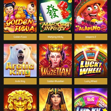
Golden Fuwa
Mahjong Infinity
Jalapeno 2
Arctic King
Golden Wuzetian
Lucky Wheel