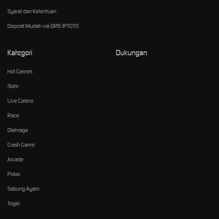
Syarat dan Ketentuan
Deposit Mudah via QRIS JPTOTO
Kategori
Dukungan
Hot Games
Slots
Live Casino
Race
Olahraga
Crash Game
Arcade
Poker
Sabung Ayam
Togel