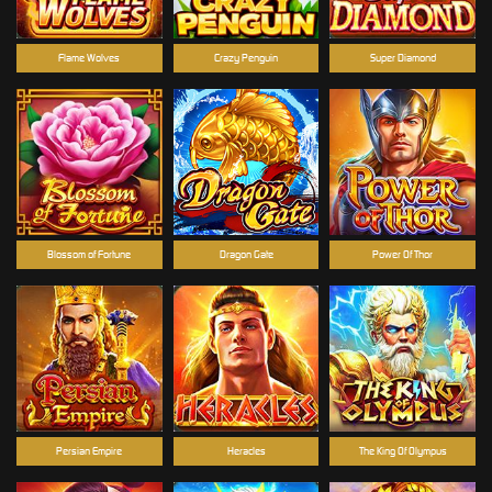
Flame Wolves
Crazy Penguin
Super Diamond
Blossom of Fortune
Dragon Gate
Power Of Thor
Persian Empire
Heracles
The King Of Olympus