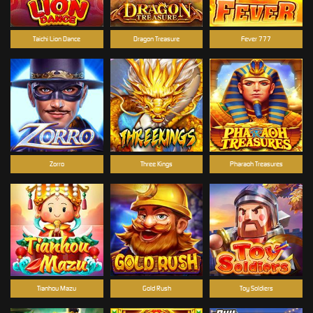
Taichi Lion Dance
Dragon Treasure
Fever 777
Zorro
Three Kings
Pharaoh Treasures
Tianhou Mazu
Gold Rush
Toy Soldiers