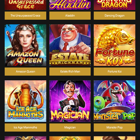
The Unsurpassed Grace
Aladdin
Dancing Dragon
Amazon Queen
Estate Rich Man
Fortune Koi
Ice Age Mammoths
Magician
Monster Pop