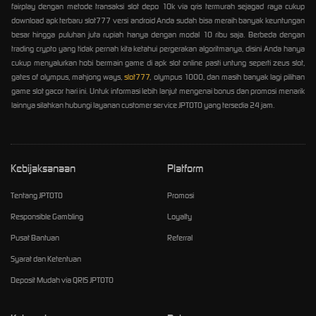
fairplay dengan metode transaksi slot depo 10k via qris termurah sejagad raya cukup
download apk terbaru slot777 versi android Anda sudah bisa meraih banyak keuntungan
besar hingga puluhan juta rupiah hanya dengan modal 10 ribu saja. Berbeda dengan
trading crypto yang tidak pernah kita ketahui pergerakan algoritmanya, disini Anda hanya
cukup menyalurkan hobi bermain game di apk slot online pasti untung seperti zeus slot,
gates of olympus, mahjong ways,
slot777
, olympus 1000, dan masih banyak lagi pilihan
game slot gacor hari ini. Untuk informasi lebih lanjut mengenai bonus dan promosi menarik
lainnya silahkan hubungi layanan customer service JPTOTO yang tersedia 24 jam.
Kebijaksanaan
Platform
Tentang JPTOTO
Promosi
Responsible Gambling
Loyalty
Pusat Bantuan
Referral
Syarat dan Ketentuan
Deposit Mudah via QRIS JPTOTO