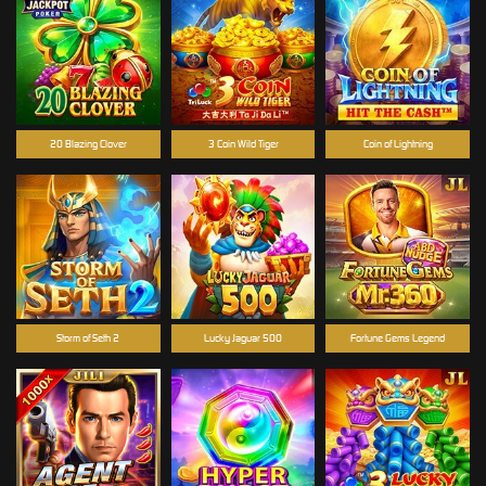
20 Blazing Clover
3 Coin Wild Tiger
Coin of Lightning
Storm of Seth 2
Lucky Jaguar 500
Fortune Gems Legend