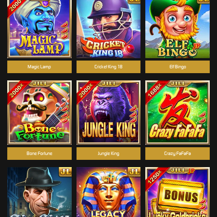
Magic Lamp
Cricket King 18
Elf Bingo
Bone Fortune
Jungle King
Crazy FaFaFa