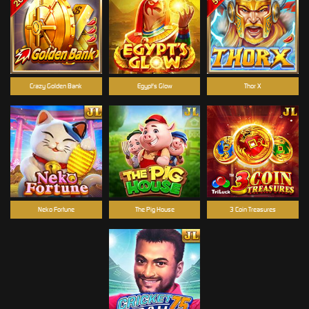
Crazy Golden Bank
Egypt's Glow
Thor X
Neko Fortune
The Pig House
3 Coin Treasures