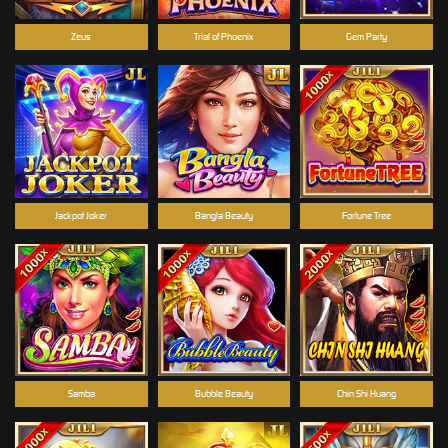
Zeus
Trial of Phoenix
Gem Party
Jackpot Joker
Bangla Beauty
Fortune Tree
Samba
Bubble Beauty
Chin Shi Huang