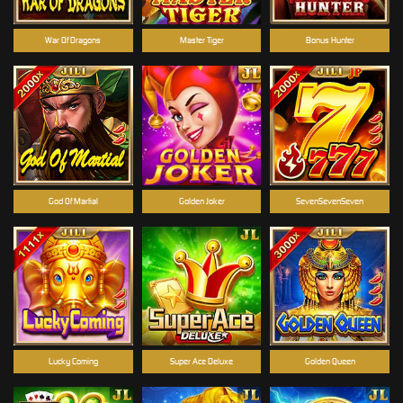
War Of Dragons
Master Tiger
Bonus Hunter
God Of Martial
Golden Joker
SevenSevenSeven
Lucky Coming
Super Ace Deluxe
Golden Queen