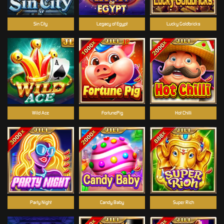
Sin City
Legacy of Egypt
Lucky Goldbricks
Wild Ace
FortunePig
Hot Chilli
Party Night
Candy Baby
Super Rich