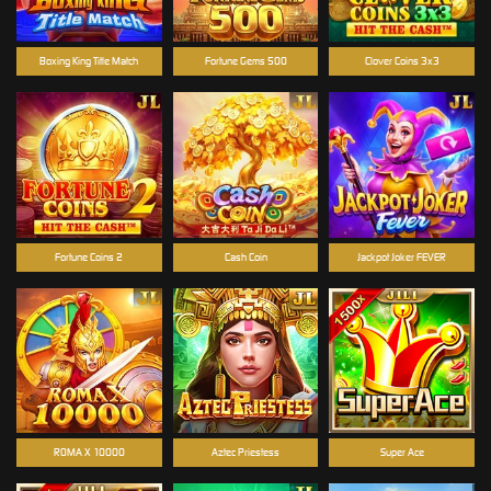
Boxing King Title Match
Fortune Gems 500
Clover Coins 3x3
Fortune Coins 2
Cash Coin
Jackpot Joker FEVER
ROMA X 10000
Aztec Priestess
Super Ace