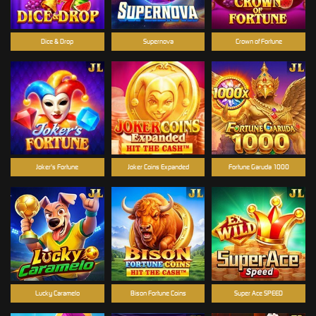
Dice & Drop
Supernova
Crown of Fortune
Joker's Fortune
Joker Coins Expanded
Fortune Garuda 1000
Lucky Caramelo
Bison Fortune Coins
Super Ace SPEED