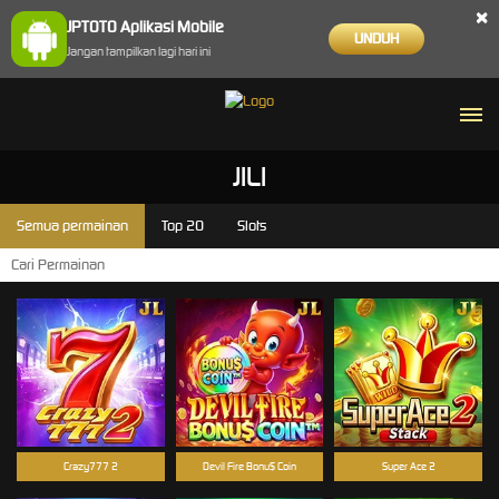
×
JPTOTO Aplikasi Mobile
UNDUH
Jangan tampilkan lagi hari ini
JILI
Semua permainan
Top 20
Slots
Crazy777 2
Devil Fire Bonu$ Coin
Super Ace 2