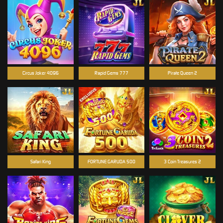
Circus Joker 4096
Rapid Gems 777
Pirate Queen 2
Safari King
FORTUNE GARUDA 500
3 Coin Treasures 2