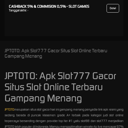
CASHBACK 5% & COMMISION 0,5% - SLOT GAMES
Detail
Tanggal akhir:
-
JPTOTO: Apk Slot777 Gacor Situs Slot Online Terbaru
Gampang Menang
JPTOTO: Apk Slot777 Gacor
Situs Slot Online Terbaru
Gampang Menang
JPTOTO
merupakan situs slot gacor hari ini gampang menang penyedia link apk resmi yang
sedang berada di puncak klasemen grade A+ terbaik pada kategori judi slot online
terpercaya bersanding dengan provider top tier #1 yaitu slot88 dan slot777 menjadikan
JPTOTO lebih populer di Indonesia. Mampu mengoptimalkan winrate rtp live mencapai 97%