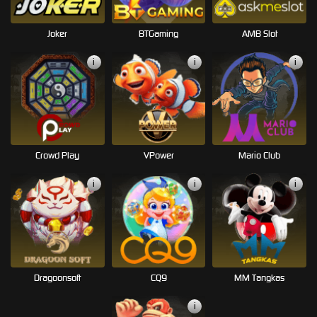
Joker
BTGaming
AMB Slot
i
i
i
Crowd Play
VPower
Mario Club
i
i
i
Dragoonsoft
CQ9
MM Tangkas
i