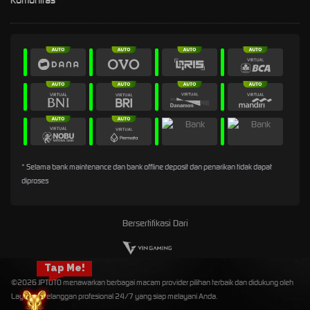
* Selama bank maintenance dan bank offline deposit dan penarikan tidak dapat
diproses
Bersertifikasi Dari
Tap Me!
©2026 JPTOTO menawarkan berbagai macam provider pilihan terbaik dan didukung oleh
Layanan Pelanggan profesional 24/7 yang siap melayani Anda.