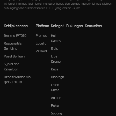
ini. Untuk informasi lebih lanjut mengenai bonus dan promosi menarik lainnya silahkan
hubungi layanan customer service JPTOTO yang tersedia 24 jam.
Kebijaksanaan
Platform
Kategori
Dukungan
Komunitas
Tentang JPTOTO
Promosi
Hot
Games
Responsible
Loyalty
Gambling
Slots
Referral
Pusat Bantuan
Live
Casino
Syarat dan
Ketentuan
Race
Deposit Mudah via
Olahraga
QRIS JPTOTO
Crash
Game
Arcade
Poker
Sabung