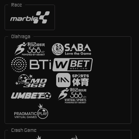
Race
Olahraga
Crash Game