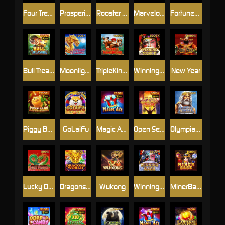
Four Treasures
Prosperity Tiger
Rooster In Love
MarvelousIV
FortuneHorse
Bull Treasure
Moonlight Treasure
TripleKingKong
Winning Mask II
New Year
Piggy Bank
GoLaiFu
Magic Ace
Open Sesame Mega
Olympian Temple
Lucky Dragons
DragonsWorld
Wukong
Winning Mask
MinerBabe