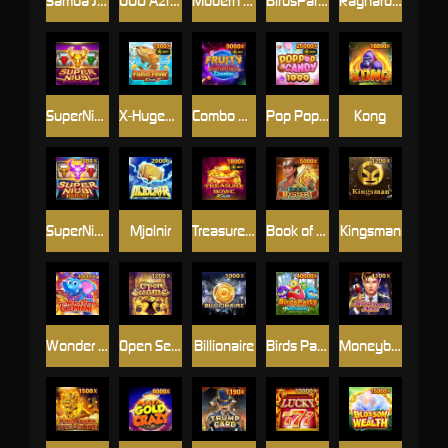
Samba Jewel
UGO Aztec Gold
Modern Gods
BirdsParty
Ragnarok : Thor VS Loki
SuperNiubi
X-Huge_Fishin' Fever X-Huge
Combo Fruity Bonanza Combo
Pop Pop Candy 1000
Kong
SuperNiubiDeluxe
Mjolnir
TreasureBowl
Book of Mystery
Kingsman
Wonder Elephant
Open Sesame
Billionaire
Birds Party Deluxe
Moneybags Man