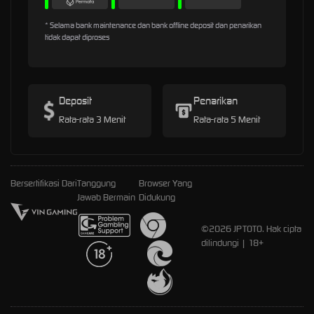
* Selama bank maintenance dan bank offline deposit dan penarikan
tidak dapat diproses
Deposit
Penarikan
Rata-rata 3 Menit
Rata-rata 5 Menit
Bersertifikasi Dari
Tanggung
Browser Yang
Jawab Bermain
Didukung
©2026 JPTOTO. Hak cipta
dilindungi | 18+