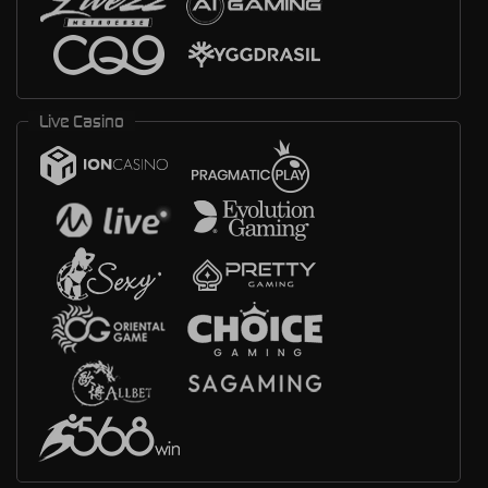
Live Casino