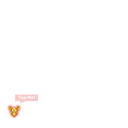
Tap Me!