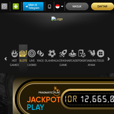
Main di
MASUK
DAFTAR
Telegram
HOT
SLOTS
LIVE
RACE
OLAHRAGA
CRASH
ARCADE
POKER
SABUNG
TOGEL
PROMO
GAMES
CASINO
GAME
AYAM
IDR
12,665,
JACKPOT
PLAY