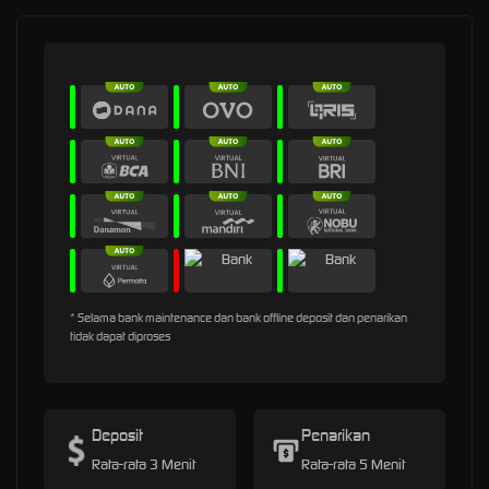
* Selama bank maintenance dan bank offline deposit dan penarikan
tidak dapat diproses
Deposit
Penarikan
Rata-rata 3 Menit
Rata-rata 5 Menit