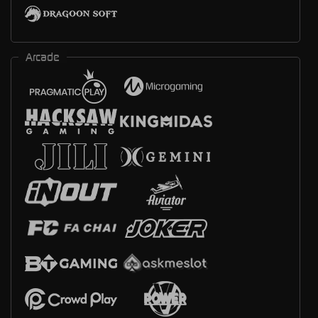
Arcade