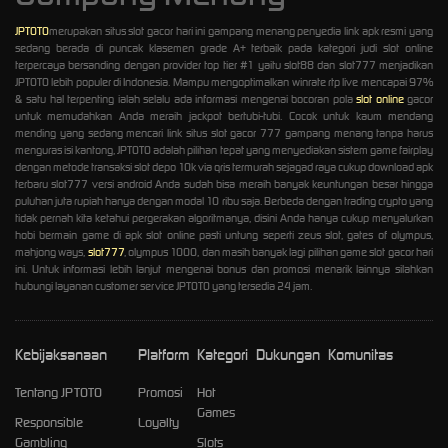
JPTOTO
merupakan situs slot gacor hari ini gampang menang penyedia link apk resmi yang
sedang berada di puncak klasemen grade A+ terbaik pada kategori judi slot online
terpercaya bersanding dengan provider top tier #1 yaitu slot88 dan slot777 menjadikan
JPTOTO lebih populer di Indonesia. Mampu mengoptimalkan winrate rtp live mencapai 97%
& satu hal terpenting ialah selalu ada informasi mengenai bocoran pola
slot online
gacor
untuk memudahkan Anda meraih jackpot bertubi-tubi. Cocok untuk kaum mendang
mending yang sedang mencari link situs slot gacor 777 gampang menang tanpa harus
menguras isi kantong, JPTOTO adalah pilihan tepat yang menyediakan sistem game fairplay
dengan metode transaksi slot depo 10k via qris termurah sejagad raya cukup download apk
terbaru slot777 versi android Anda sudah bisa meraih banyak keuntungan besar hingga
puluhan juta rupiah hanya dengan modal 10 ribu saja. Berbeda dengan trading crypto yang
tidak pernah kita ketahui pergerakan algoritmanya, disini Anda hanya cukup menyalurkan
hobi bermain game di apk slot online pasti untung seperti zeus slot, gates of olympus,
mahjong ways,
slot777
, olympus 1000, dan masih banyak lagi pilihan game slot gacor hari
ini. Untuk informasi lebih lanjut mengenai bonus dan promosi menarik lainnya silahkan
hubungi layanan customer service JPTOTO yang tersedia 24 jam.
Kebijaksanaan
Platform
Kategori
Dukungan
Komunitas
Tentang JPTOTO
Promosi
Hot
Games
Responsible
Loyalty
Gambling
Slots