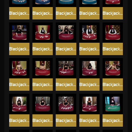
Blackjack_Silver_4
Blackjack_Silver_5
Blackjack_Silver_6
Blackjack_Silver_7
Blackjack_VIP_A
Blackjack_VIP_Alpha
Blackjack_VIP_B
Blackjack_VIP_Beta
Blackjack_VIP_C
Blackjack_VIP_D
Blackjack_VIP_E
Blackjack_VIP_G
Blackjack_VIP_Gamma
Blackjack_VIP_H
Blackjack_VIP_I
Blackjack_VIP_L
Blackjack_VIP_M
Blackjack_VIP_N
Blackjack_VIP_Q
Blackjack_VIP_x