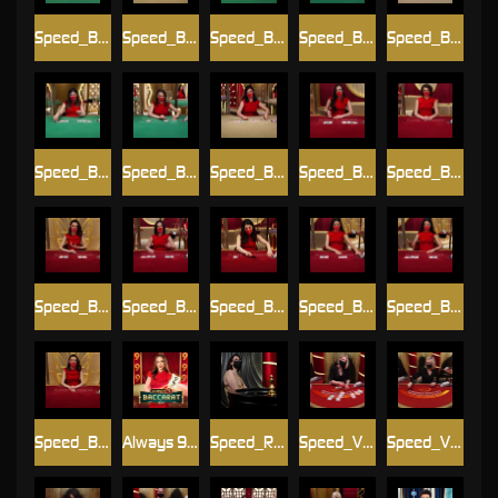
Speed_Baccarat_C
Speed_Baccarat_D
Speed_Baccarat_E
Speed_Baccarat_F
Speed_Baccarat_G
Speed_Baccarat_H
Speed_Baccarat_I
Speed_Baccarat_J
Speed_Baccarat_k
Speed_Baccarat_L
Speed_Baccarat_N
Speed_Baccarat_O
Speed_Baccarat_P
Speed_Baccarat_Q
Speed_Baccarat_R
Speed_Baccarat_S
Always 9 Baccarat
Speed_Roulette
Speed_VIP_Blackjack_A
Speed_VIP_Blackjack_B