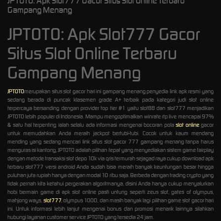
JPTOTO: Apk Slot777 Gacor Situs Slot Online Terbaru
Gampang Menang
JPTOTO: Apk Slot777 Gacor
Situs Slot Online Terbaru
Gampang Menang
JPTOTO
merupakan situs slot gacor hari ini gampang menang penyedia link apk resmi yang
sedang berada di puncak klasemen grade A+ terbaik pada kategori judi slot online
terpercaya bersanding dengan provider top tier #1 yaitu slot88 dan slot777 menjadikan
JPTOTO lebih populer di Indonesia. Mampu mengoptimalkan winrate rtp live mencapai 97%
& satu hal terpenting ialah selalu ada informasi mengenai bocoran pola
slot online
gacor
untuk memudahkan Anda meraih jackpot bertubi-tubi. Cocok untuk kaum mendang
mending yang sedang mencari link situs slot gacor 777 gampang menang tanpa harus
menguras isi kantong, JPTOTO adalah pilihan tepat yang menyediakan sistem game fairplay
dengan metode transaksi slot depo 10k via qris termurah sejagad raya cukup download apk
terbaru slot777 versi android Anda sudah bisa meraih banyak keuntungan besar hingga
puluhan juta rupiah hanya dengan modal 10 ribu saja. Berbeda dengan trading crypto yang
tidak pernah kita ketahui pergerakan algoritmanya, disini Anda hanya cukup menyalurkan
hobi bermain game di apk slot online pasti untung seperti zeus slot, gates of olympus,
mahjong ways,
slot777
, olympus 1000, dan masih banyak lagi pilihan game slot gacor hari
ini. Untuk informasi lebih lanjut mengenai bonus dan promosi menarik lainnya silahkan
hubungi layanan customer service JPTOTO yang tersedia 24 jam.