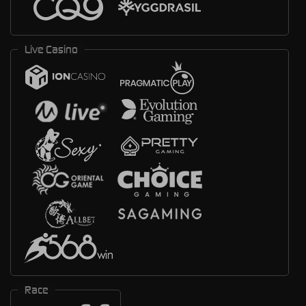
Live Casino
Race