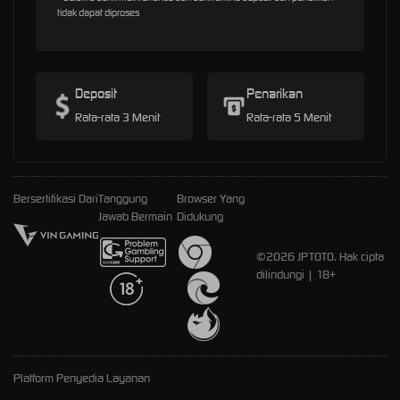
tidak dapat diproses
Deposit
Penarikan
Rata-rata 3 Menit
Rata-rata 5 Menit
Bersertifikasi Dari
Tanggung
Browser Yang
Jawab Bermain
Didukung
©2026 JPTOTO. Hak cipta
dilindungi | 18+
Platform Penyedia Layanan