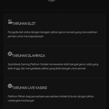
Togel
TARUHAN SLOT
Penyedia slot online dengan beragam pilihan game menarik yang memudahkan
pemain untuk mencapai jackpot
TARUHAN OLAHRAGA
Sportsbook Gaming Platform Terbaik menawarkan lebih banyak game, odds yang
lebih tinggi, dan menyediakan pilihan yang lebih banyak untuk pemain.
TARUHAN LIVE KASINO
Platform Pilihan bagi perusahaan-perusahaan terbaik di dunia, dengan pilihan
variasi game terbanyak