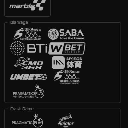
Olahraga
Crash Game