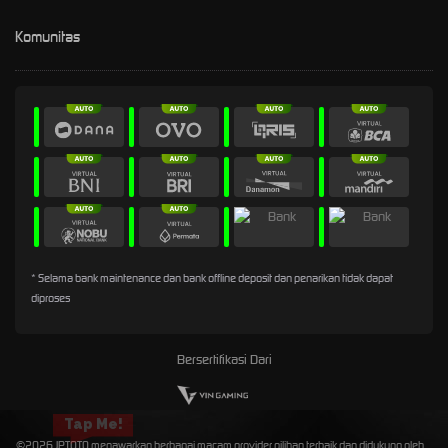
Komunitas
* Selama bank maintenance dan bank offline deposit dan penarikan tidak dapat
diproses
Bersertifikasi Dari
Tap Me!
©2026 JPTOTO menawarkan berbagai macam provider pilihan terbaik dan didukung oleh