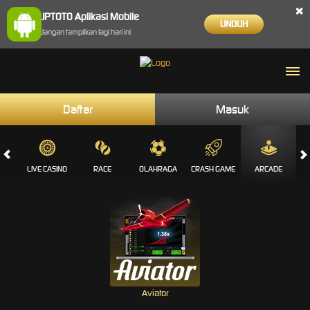
×
JPTOTO Aplikasi Mobile
UNDUH
Jangan tampilkan lagi hari ini
Daftar
Masuk
S
LIVE CASINO
RACE
OLAHRAGA
CRASH GAME
ARCADE
Aviator