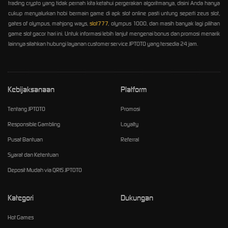
trading crypto yang tidak pernah kita ketahui pergerakan algoritmanya, disini Anda hanya
cukup menyalurkan hobi bermain game di apk slot online pasti untung seperti zeus slot,
gates of olympus, mahjong ways,
slot777
, olympus 1000, dan masih banyak lagi pilihan
game slot gacor hari ini. Untuk informasi lebih lanjut mengenai bonus dan promosi menarik
lainnya silahkan hubungi layanan customer service JPTOTO yang tersedia 24 jam.
Kebijaksanaan
Platform
Tentang JPTOTO
Promosi
Responsible Gambling
Loyalty
Pusat Bantuan
Referral
Syarat dan Ketentuan
Deposit Mudah via QRIS JPTOTO
Kategori
Dukungan
Hot Games