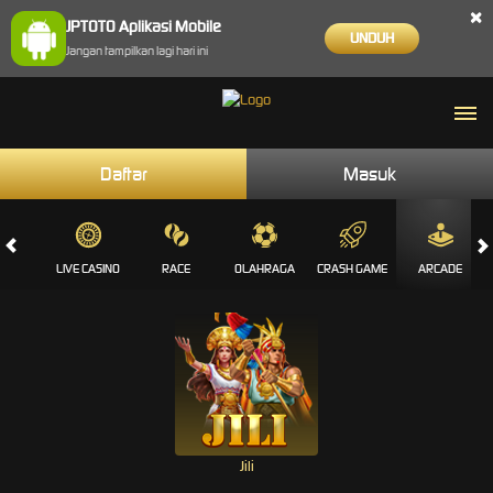
×
JPTOTO Aplikasi Mobile
UNDUH
Jangan tampilkan lagi hari ini
Daftar
Masuk
OTS
LIVE CASINO
RACE
OLAHRAGA
CRASH GAME
ARCADE
Jili