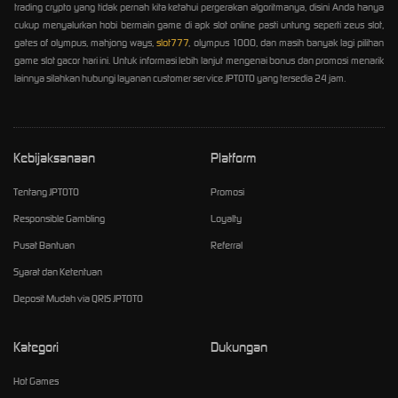
trading crypto yang tidak pernah kita ketahui pergerakan algoritmanya, disini Anda hanya
cukup menyalurkan hobi bermain game di apk slot online pasti untung seperti zeus slot,
gates of olympus, mahjong ways,
slot777
, olympus 1000, dan masih banyak lagi pilihan
game slot gacor hari ini. Untuk informasi lebih lanjut mengenai bonus dan promosi menarik
lainnya silahkan hubungi layanan customer service JPTOTO yang tersedia 24 jam.
Kebijaksanaan
Platform
Tentang JPTOTO
Promosi
Responsible Gambling
Loyalty
Pusat Bantuan
Referral
Syarat dan Ketentuan
Deposit Mudah via QRIS JPTOTO
Kategori
Dukungan
Hot Games