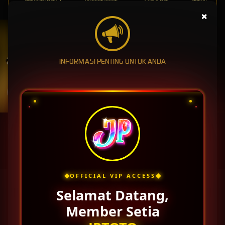
×
UNDUH
JPTOTO APP
Nikmati berbagai permainan dalam satu
genggaman
INFORMASI PENTING UNTUK ANDA
UNDUH
PANDUAN INSTALASI
◆
◆
OFFICIAL VIP ACCESS
JPTOTO: Apk Slot777 Gacor Situs Slot Online Terbaru
Selamat Datang,
Gampang Menang
Member Setia