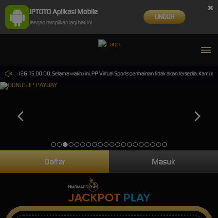
×
JPTOTO Aplikasi Mobile
UNDUH
Jangan tampilkan lagi hari ini
-Sep-2026 15.00.00. Selama waktu ini, PP Virtual Sports permainan tidak akan tersedia. Kami 
Daftar
Masuk
JACKPOT
PLAY