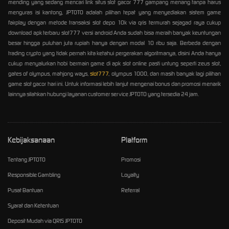
mending yang sedang mencari link situs slot gacor 777 gampang menang tanpa harus
menguras isi kantong, JPTOTO adalah pilihan tepat yang menyediakan sistem game
fairplay dengan metode transaksi slot depo 10k via qris termurah sejagad raya cukup
download apk terbaru slot777 versi android Anda sudah bisa meraih banyak keuntungan
besar hingga puluhan juta rupiah hanya dengan modal 10 ribu saja. Berbeda dengan
trading crypto yang tidak pernah kita ketahui pergerakan algoritmanya, disini Anda hanya
cukup menyalurkan hobi bermain game di apk slot online pasti untung seperti zeus slot,
gates of olympus, mahjong ways,
slot777
, olympus 1000, dan masih banyak lagi pilihan
game slot gacor hari ini. Untuk informasi lebih lanjut mengenai bonus dan promosi menarik
lainnya silahkan hubungi layanan customer service JPTOTO yang tersedia 24 jam.
Kebijaksanaan
Platform
Tentang JPTOTO
Promosi
Responsible Gambling
Loyalty
Pusat Bantuan
Referral
Syarat dan Ketentuan
Deposit Mudah via QRIS JPTOTO