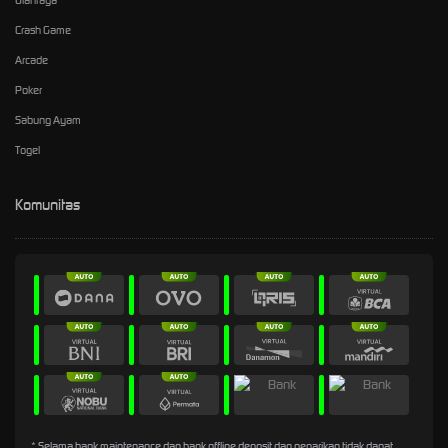
Crash Game
Arcade
Poker
Sabung Ayam
Togel
Komunitas
* Selama bank maintenance dan bank offline deposit dan penarikan tidak dapat