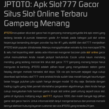
JPTOTO: Apk Slot777 Gacor
Situs Slot Online Terbaru
Gampang Menang
JPTOTO
merupakan situs slot gacor hari ini gampang menang penyedia link apk resmi yang
sedang berada di puncak klasemen grade A+ terbaik pada kategori judi slot online
terpercaya bersanding dengan provider top tier #1 yaitu slot88 dan slot777 menjadikan
JPTOTO lebih populer di Indonesia. Mampu mengoptimalkan winrate rtp live mencapai 97%
& satu hal terpenting ialah selalu ada informasi mengenai bocoran pola
slot online
gacor
untuk memudahkan Anda meraih jackpot bertubi-tubi. Cocok untuk kaum mendang
mending yang sedang mencari link situs slot gacor 777 gampang menang tanpa harus
menguras isi kantong, JPTOTO adalah pilihan tepat yang menyediakan sistem game
fairplay dengan metode transaksi slot depo 10k via qris termurah sejagad raya cukup
download apk terbaru slot777 versi android Anda sudah bisa meraih banyak keuntungan
besar hingga puluhan juta rupiah hanya dengan modal 10 ribu saja. Berbeda dengan
trading crypto yang tidak pernah kita ketahui pergerakan algoritmanya, disini Anda hanya
cukup menyalurkan hobi bermain game di apk slot online pasti untung seperti zeus slot,
gates of olympus, mahjong ways,
slot777
, olympus 1000, dan masih banyak lagi pilihan
game slot gacor hari ini. Untuk informasi lebih lanjut mengenai bonus dan promosi menarik
lainnya silahkan hubungi layanan customer service JPTOTO yang tersedia 24 jam.