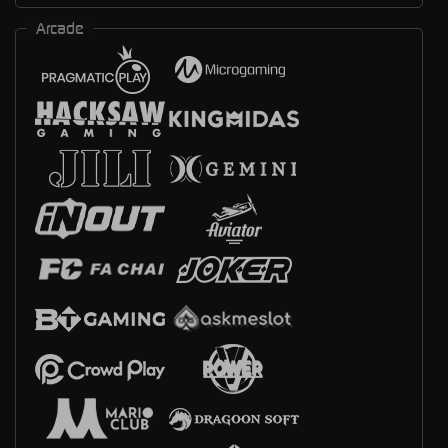
Arcade