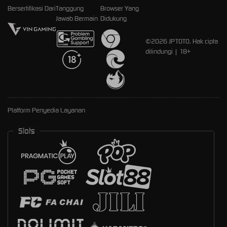
Bersertifikasi Dari
Tanggung
Browser Yang
Jawab Bermain
Didukung
©2026 JPTOTO. Hak cipta
dilindungi | 18+
Platform Penyedia Layanan
Slots