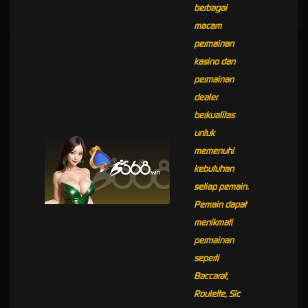
berbagai
macam
permainan
kasino dan
permainan
dealer
berkualitas
untuk
memenuhi
kebutuhan
setiap pemain.
Pemain dapat
menikmati
permainan
seperti
Baccarat,
Roulette, Sic