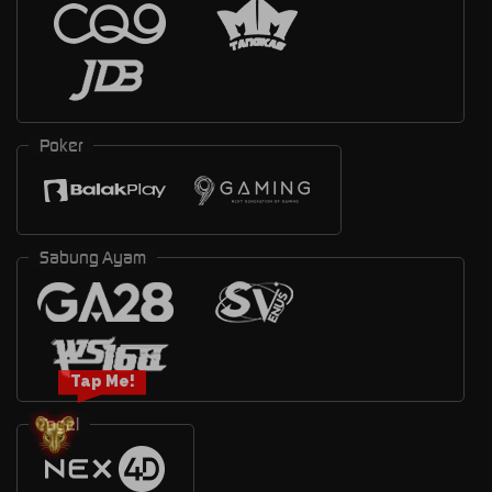
Poker
Sabung Ayam
Tap Me!
Togel