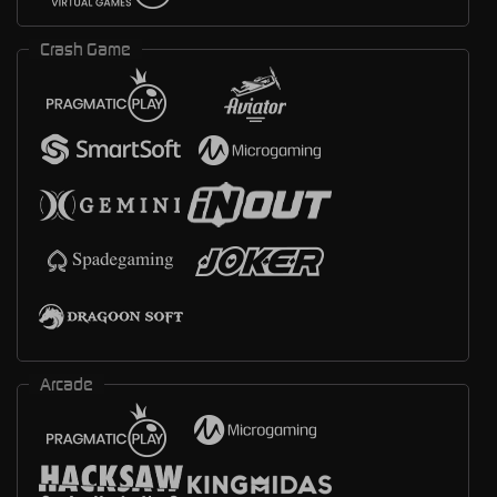
Crash Game
Arcade