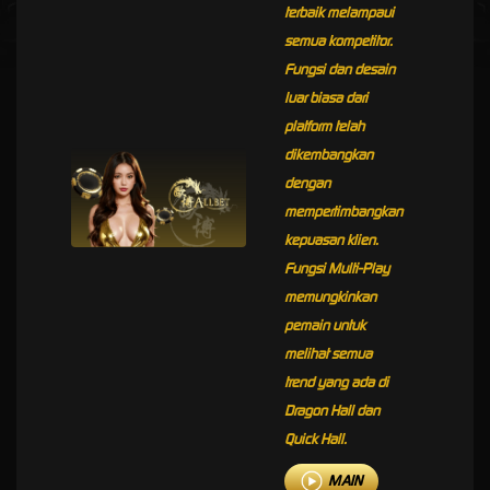
terbaik melampaui
semua kompetitor.
Fungsi dan desain
luar biasa dari
platform telah
dikembangkan
dengan
mempertimbangkan
kepuasan klien.
Fungsi Multi-Play
memungkinkan
pemain untuk
melihat semua
trend yang ada di
Dragon Hall dan
Quick Hall.
MAIN