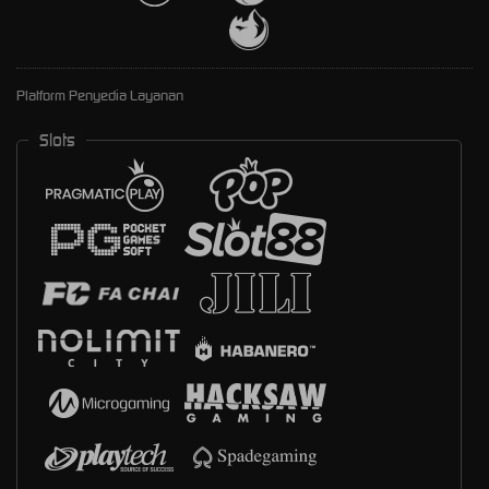
Platform Penyedia Layanan
Slots