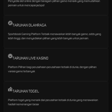
Penyedia slot online dengan beragam pilihan game menarik yang memudahkan
pemain untuk mencapai jackpot
TARUHAN OLAHRAGA
Sportsbook Gaming Platform Terbaik menawarkan lebih banyak game, odds yang
lebih tinggi, dan menyediakan pilihan yang lebih banyak untuk pemain.
TARUHAN LIVE KASINO
Platform Pilihan bagi perusahaan-perusahaan terbaik di dunia, dengan pilihan
variasi game terbanyak
TARUHAN TOGEL
Platform togel yang menarik dari perusahan terbaik di dunia yang menawarkan
hadiah kemenangan besar