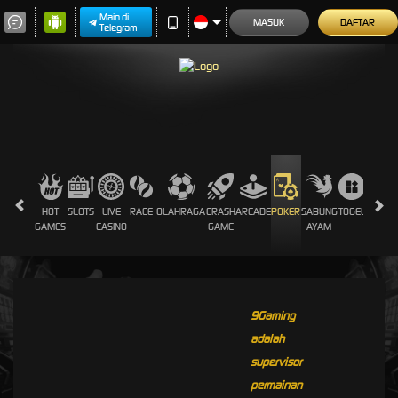
Main di
MASUK
DAFTAR
Telegram
HOT
SLOTS
LIVE
RACE
OLAHRAGA
CRASH
ARCADE
POKER
SABUNG
TOGEL
PROMO
GAMES
CASINO
GAME
AYAM
9Gaming
adalah
supervisor
permainan