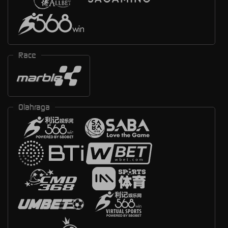
Race
Olahraga