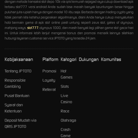
dengan metode transaksi slot depo 10k via qris termurah sejagad raya cukup download apk
terbaru slot777 versi android Anda sudah bisa meraih banyak keuntungan besar hingga
puluhan juta rupiah hanya dengan modal 10 ribu saja. Berbeda dengan trading crypto yang
tidak pernah kita ketahui pergerakan algoritmanya, disini Anda hanya cukup menyalurkan
hobi bermain game di apk slot online pasti untung seperti zeus slot, gates of olympus,
mahjong ways,
slot777
, olympus 1000, dan masih banyak lagi pilihan game slot gacor hari
ini. Untuk informasi lebih lanjut mengenai bonus dan promosi menarik lainnya silahkan
hubungi layanan customer service JPTOTO yang tersedia 24 jam.
Kebijaksanaan
Platform
Kategori
Dukungan
Komunitas
Tentang JPTOTO
Promosi
Hot
Games
Responsible
Loyalty
Gambling
Slots
Referral
Pusat Bantuan
Live
Casino
Syarat dan
Ketentuan
Race
Deposit Mudah via
Olahraga
QRIS JPTOTO
Crash
Game