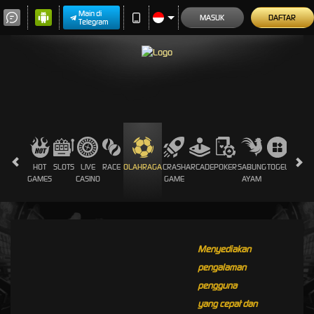
Main di
MASUK
DAFTAR
Telegram
HOT
SLOTS
LIVE
RACE
OLAHRAGA
CRASH
ARCADE
POKER
SABUNG
TOGEL
PROMO
GAMES
CASINO
GAME
AYAM
Menyediakan
pengalaman
pengguna
yang cepat dan