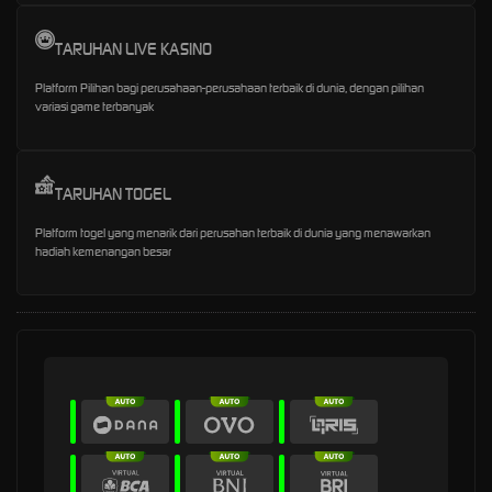
TARUHAN LIVE KASINO
Platform Pilihan bagi perusahaan-perusahaan terbaik di dunia, dengan pilihan
variasi game terbanyak
TARUHAN TOGEL
Platform togel yang menarik dari perusahan terbaik di dunia yang menawarkan
hadiah kemenangan besar