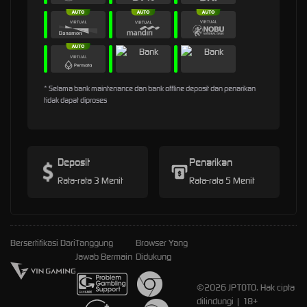
* Selama bank maintenance dan bank offline deposit dan penarikan
tidak dapat diproses
Deposit
Penarikan
Rata-rata 3 Menit
Rata-rata 5 Menit
Bersertifikasi Dari
Tanggung
Browser Yang
Jawab Bermain
Didukung
©2026 JPTOTO. Hak cipta
dilindungi | 18+