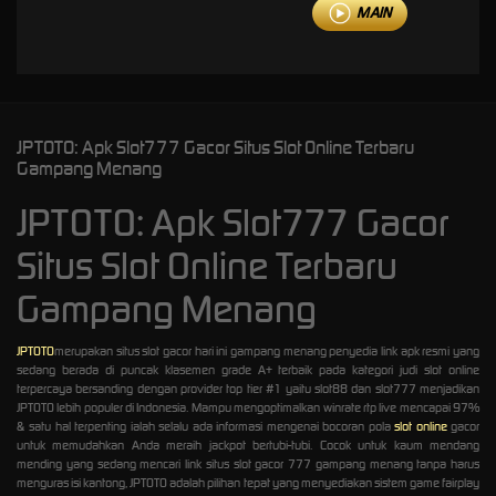
MAIN
JPTOTO: Apk Slot777 Gacor Situs Slot Online Terbaru
Gampang Menang
JPTOTO: Apk Slot777 Gacor
Situs Slot Online Terbaru
Gampang Menang
JPTOTO
merupakan situs slot gacor hari ini gampang menang penyedia link apk resmi yang
sedang berada di puncak klasemen grade A+ terbaik pada kategori judi slot online
terpercaya bersanding dengan provider top tier #1 yaitu slot88 dan slot777 menjadikan
JPTOTO lebih populer di Indonesia. Mampu mengoptimalkan winrate rtp live mencapai 97%
& satu hal terpenting ialah selalu ada informasi mengenai bocoran pola
slot online
gacor
untuk memudahkan Anda meraih jackpot bertubi-tubi. Cocok untuk kaum mendang
mending yang sedang mencari link situs slot gacor 777 gampang menang tanpa harus
menguras isi kantong, JPTOTO adalah pilihan tepat yang menyediakan sistem game fairplay