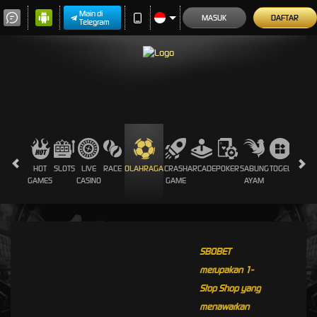
Main di
MASUK
DAFTAR
Telegram
HOT
SLOTS
LIVE
RACE
OLAHRAGA
CRASH
ARCADE
POKER
SABUNG
TOGEL
PROMO
GAMES
CASINO
GAME
AYAM
SBOBET
merupakan 1-
Stop Shop yang
menawarkan