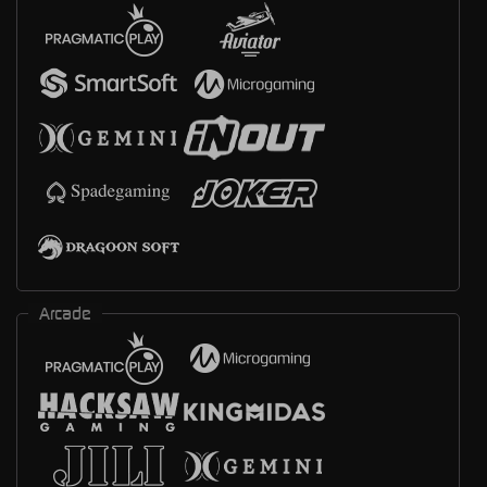
Arcade