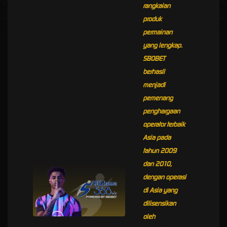
rangkaian
produk
permainan
yang lengkap.
SBOBET
berhasil
menjadi
pemenang
penghargaan
operator terbaik
Asia pada
tahun 2009
dan 2010,
dengan operasi
di Asia yang
dilisensikan
oleh