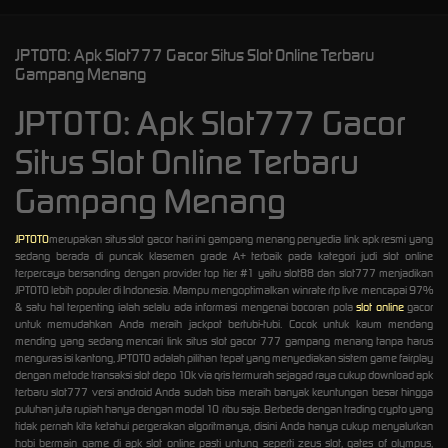
JPTOTO: Apk Slot777 Gacor Situs Slot Online Terbaru
Gampang Menang
JPTOTO: Apk Slot777 Gacor
Situs Slot Online Terbaru
Gampang Menang
JPTOTO
merupakan situs slot gacor hari ini gampang menang penyedia link apk resmi yang
sedang berada di puncak klasemen grade A+ terbaik pada kategori judi slot online
terpercaya bersanding dengan provider top tier #1 yaitu slot88 dan slot777 menjadikan
JPTOTO lebih populer di Indonesia. Mampu mengoptimalkan winrate rtp live mencapai 97%
& satu hal terpenting ialah selalu ada informasi mengenai bocoran pola
slot online
gacor
untuk memudahkan Anda meraih jackpot bertubi-tubi. Cocok untuk kaum mendang
mending yang sedang mencari link situs slot gacor 777 gampang menang tanpa harus
menguras isi kantong, JPTOTO adalah pilihan tepat yang menyediakan sistem game fairplay
dengan metode transaksi slot depo 10k via qris termurah sejagad raya cukup download apk
terbaru slot777 versi android Anda sudah bisa meraih banyak keuntungan besar hingga
puluhan juta rupiah hanya dengan modal 10 ribu saja. Berbeda dengan trading crypto yang
tidak pernah kita ketahui pergerakan algoritmanya, disini Anda hanya cukup menyalurkan
hobi bermain game di apk slot online pasti untung seperti zeus slot, gates of olympus,