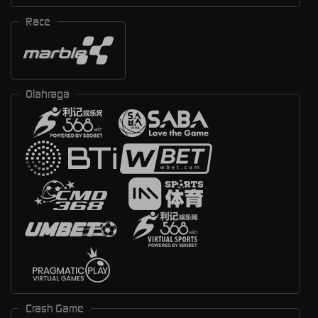
Race
Olahraga
Crash Game