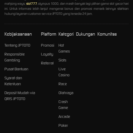
mahjong ways,
slot777
, olympus 1000, dan masih banyak lagi pilihan game slot gacor hari
ini. Untuk informasi lebih lanjut mengenai bonus dan promosi menarik lainnya silahkan
hubungi layanan customer service JPTOTO yang tersedia 24 jam.
Kebijaksanaan
Platform
Kategori
Dukungan
Komunitas
Tentang JPTOTO
Promosi
Hot
Games
Responsible
Loyalty
Gambling
Slots
Referral
Pusat Bantuan
Live
Casino
Syarat dan
Ketentuan
Race
Deposit Mudah via
Olahraga
QRIS JPTOTO
Crash
Game
Arcade
Poker