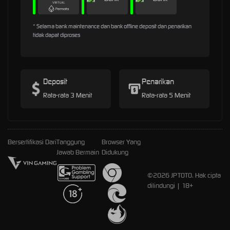
* Selama bank maintenance dan bank offline deposit dan penarikan
tidak dapat diproses
Deposit
Penarikan
Rata-rata 3 Menit
Rata-rata 5 Menit
Bersertifikasi Dari
Tanggung
Browser Yang
Jawab Bermain
Didukung
©2026 JPTOTO. Hak cipta
dilindungi | 18+