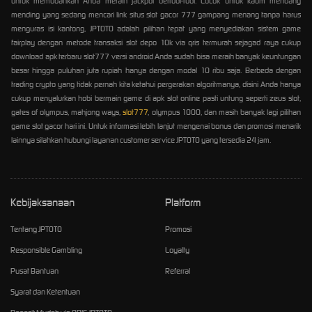
untuk memudahkan Anda meraih jackpot bertubi-tubi. Cocok untuk kaum mendang
mending yang sedang mencari link situs slot gacor 777 gampang menang tanpa harus
menguras isi kantong, JPTOTO adalah pilihan tepat yang menyediakan sistem game
fairplay dengan metode transaksi slot depo 10k via qris termurah sejagad raya cukup
download apk terbaru slot777 versi android Anda sudah bisa meraih banyak keuntungan
besar hingga puluhan juta rupiah hanya dengan modal 10 ribu saja. Berbeda dengan
trading crypto yang tidak pernah kita ketahui pergerakan algoritmanya, disini Anda hanya
cukup menyalurkan hobi bermain game di apk slot online pasti untung seperti zeus slot,
gates of olympus, mahjong ways,
slot777
, olympus 1000, dan masih banyak lagi pilihan
game slot gacor hari ini. Untuk informasi lebih lanjut mengenai bonus dan promosi menarik
lainnya silahkan hubungi layanan customer service JPTOTO yang tersedia 24 jam.
Kebijaksanaan
Platform
Tentang JPTOTO
Promosi
Responsible Gambling
Loyalty
Pusat Bantuan
Referral
Syarat dan Ketentuan