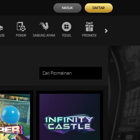
MASUK
DAFTAR
ADE
POKER
SABUNG AYAM
TOGEL
PROMOSI