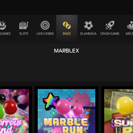
 GAMES
SLOTS
LIVE CASINO
RACE
OLAHRAGA
CRASH GAME
ARC
MARBLEX