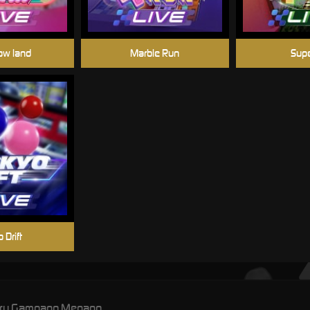
ow land
Marble Run
Supe
 Drift
rbaru Gampang Menang