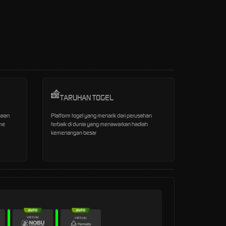
TARUHAN TOGEL
haan
Platform togel yang menarik dari perusahan
ame
terbaik di dunia yang menawarkan hadiah
kemenangan besar