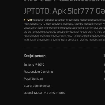
JPTOTO: Apk Slot777 Ga
JPTOTO
merupakan situs slot gacor hari ini gampang menang penyedia link a
menjadikan JPTOTO lebih populer di Indonesia. Mampu mengoptimalkan winr
Cocok untuk kaum mendang mending yang sedang mencari link situs slot g
via qris termurah sejagad raya cukup download apk terbaru slot777 versi 
ketahui pergerakan algoritmanya, disini Anda hanya cukup menyalurkan hobi
ini. Untuk informasi lebih lanjut mengenai bonus dan promosi menarik lain
Kebijaksanaan
Tentang JPTOTO
Responsible Gambling
Pusat Bantuan
Syarat dan Ketentuan
Deposit Mudah via QRIS JPTOTO