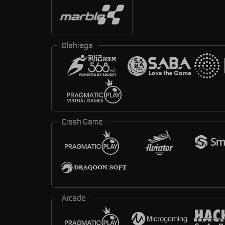
Olahraga
Crash Game
Arcade