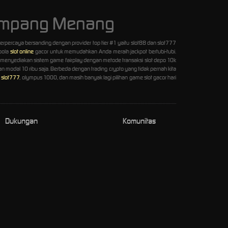
 Gampang Menang
terpercaya bersanding dengan provider top tier #1 yaitu slot88 dan slot777
 pola
slot online
gacor untuk memudahkan Anda meraih jackpot bertubi-tubi.
 menyediakan sistem game fairplay dengan metode transaksi slot depo 10k
 modal 10 ribu saja. Berbeda dengan trading crypto yang tidak pernah kita
,
slot777
, olympus 1000, dan masih banyak lagi pilihan game slot gacor hari
Dukungan
Komunitas