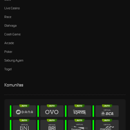
Live Casino
Race
Olahraga
Crash Game
Arcade
Poker
Sabung Ayam
Togel
Komunitas