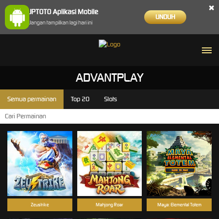
×
JPTOTO Aplikasi Mobile
UNDUH
Jangan tampilkan lagi hari ini
ADVANTPLAY
Semua permainan
Top 20
Slots
Zeustrike
Mahjong Roar
Maya: Elemental Totem