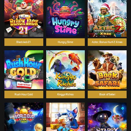
BlackJack21
Hungry Slime
Aztec: Bonus Hunt 2 Xmas
Rush Hour Gold
Kingyo Riches
Book of Safari