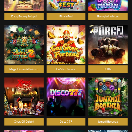
Crazy Bounty: Jackpot
Pinata Fest
Bunny to the Moon
Maya: Elemental Totem 2
Cai Shen Fortune
PUBG2
Xmas Gift Delight
Disco 777
Jumanji Bonanza