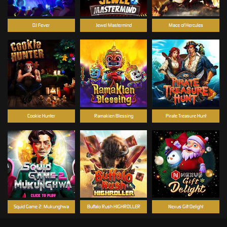
DJ Fever
Jewel Mastermind
Mace of Hercules
Cookie Hunter
Ramakien Blessing
Pirate Treasure Hunt
Squid Game 2: Mukunghwa
Buffalo Rush HIGHROLLER
Nexus Gift Delight