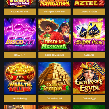
Vault Beauty Thief
The Age Of Navigation
Legend of Aztec2
DISCO 777
Fiesta de Mexicana
Super Ace
Wealth Rolling
Golden Temple2
Gods of Egypt