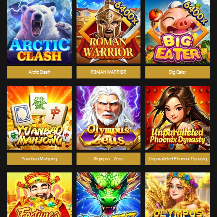
Arctic Clash
ROMAN WARRIOR
Big Eater
Yuanbao Mahjong
Olympus - Zeus
Unparalleled Phoenix Dynasty