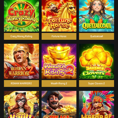
Crazy Money Rolling
Fortune Horse
Quetzalcoatl
ROMAN WARRIOR2
Wealth Rising 2
Super Clovers 2