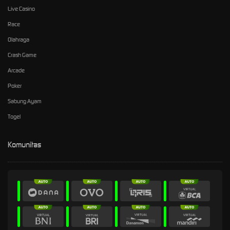
Live Casino
Race
Olahraga
Crash Game
Arcade
Poker
Sabung Ayam
Togel
Komunitas