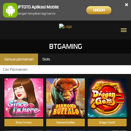
×
JPTOTO Aplikasi Mobile
UNDUH
Jangan tampilkan lagi hari ini
BTGAMING
Semua permainan
Slots
Since I'm here
Diamond buffalo
Dragon Gem2