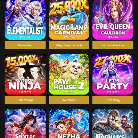
Elementalist
Magic Lamp Carnival
Evil Queen Cauldron
Gate of Ninja
Paw House 2
Let's Party