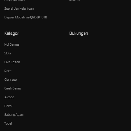
Syarat dan Ketentuan
Deposit Mudah via QRIS JPTOTO
Kategori
Dukungan
Hot Games
Slots
Live Casino
Race
Olahraga
Crash Game
Arcade
Poker
Sabung Ayam
Togel