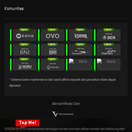
Komunitas
* Selama bank maintenance dan bank offline deposit dan penarikan tidak dapat
diproses
Bersertifikasi Dari
Tap Me!
©2026 JPTOTO menawarkan berbagai macam provider pilihan terbaik dan didukung oleh