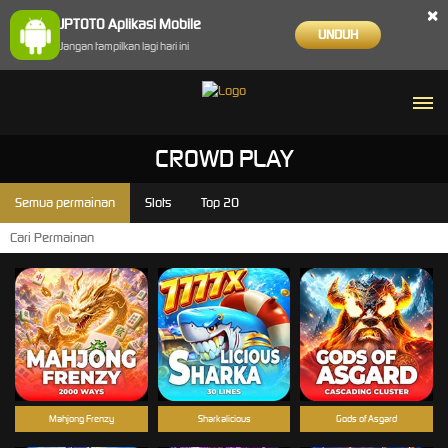
×
JPTOTO Aplikasi Mobile
UNDUH
Jangan tampilkan lagi hari ini
CROWD PLAY
Semua permainan
Slots
Top 20
Mahjong Frenzy
Sharkalicious
Gods of Asgard