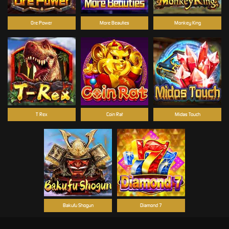
Ore Power
More Beauties
Monkey King
T-Rex
Coin Rat
Midas Touch
Bakufu Shogun
Diamond 7