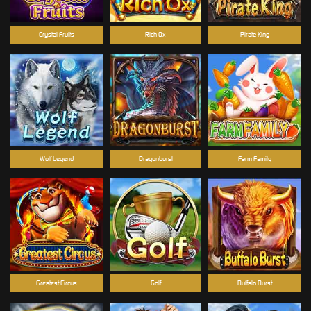
Crystal Fruits
Rich Ox
Pirate King
Wolf Legend
Dragonburst
Farm Family
Greatest Circus
Golf
Buffalo Burst