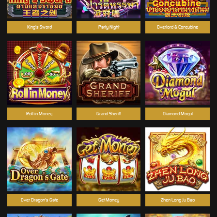
King's Sword
Party Night
Overlord & Concubine
Roll in Money
Grand Sheriff
Diamond Mogul
Over Dragon's Gate
Get Money
Zhen Long Ju Bao