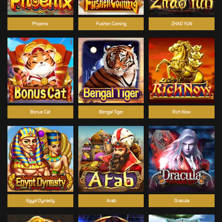
Phoenix
Fushen Coming
ZHAO YUN
Bonus Cat
Bengal Tiger
Rich Now
Egypt Dynasty
Arab
Dracula