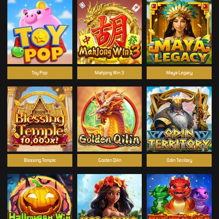
Toy Pop
Mahjong Win 3
Maya Legacy
Blessing Temple
Golden Qilin
Odin Territory