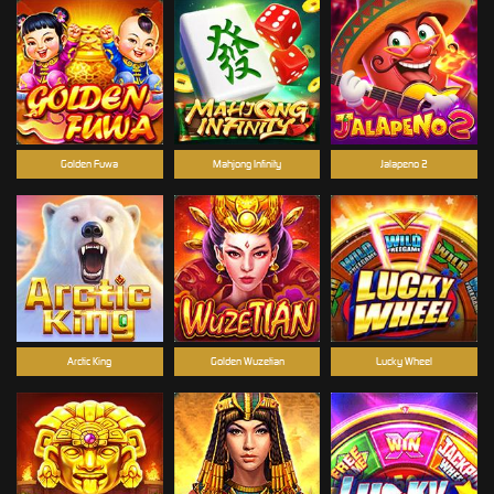
Golden Fuwa
Mahjong Infinity
Jalapeno 2
Arctic King
Golden Wuzetian
Lucky Wheel