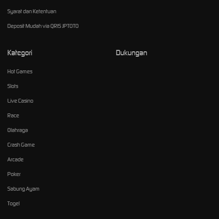
Syarat dan Ketentuan
Deposit Mudah via QRIS JPTOTO
Kategori
Dukungan
Hot Games
Slots
Live Casino
Race
Olahraga
Crash Game
Arcade
Poker
Sabung Ayam
Togel