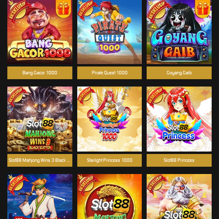
Bang Gacor 1000
Pirate Quest 1000
Goyang Gaib
Slot88 Mahjong Wins 3 Black Scatter
Starlight Princess 1000
Slot88 Princess