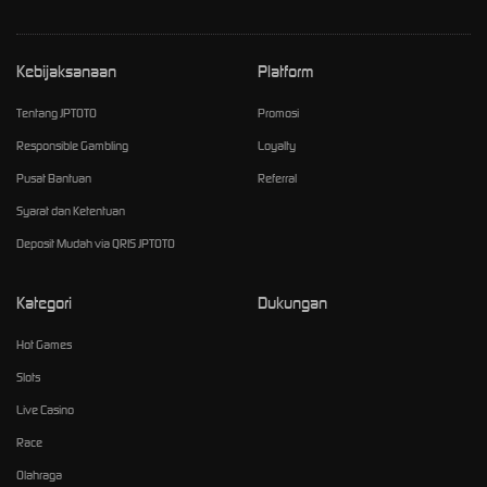
Kebijaksanaan
Platform
Tentang JPTOTO
Promosi
Responsible Gambling
Loyalty
Pusat Bantuan
Referral
Syarat dan Ketentuan
Deposit Mudah via QRIS JPTOTO
Kategori
Dukungan
Hot Games
Slots
Live Casino
Race
Olahraga