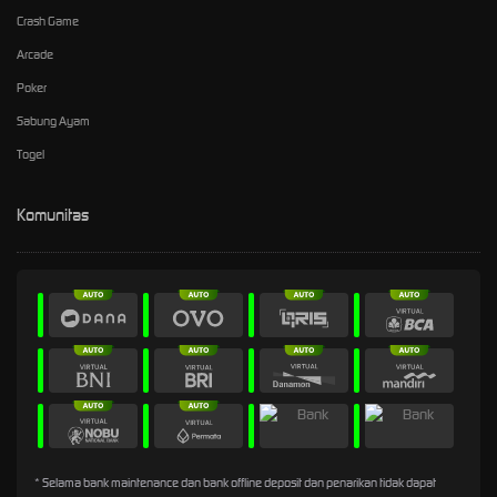
Crash Game
Arcade
Poker
Sabung Ayam
Togel
Komunitas
* Selama bank maintenance dan bank offline deposit dan penarikan tidak dapat