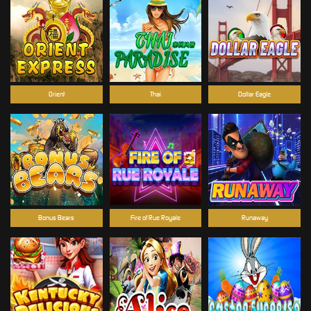
Orient
Thai
Dollar Eagle
Bonus Bears
Fire of Rue Royale
Runaway