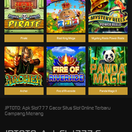
Pirate
Reel King Mega
Mystery Reels Power Reels
Archer
Fire of Riverside
Panda Magic II
JPTOTO: Apk Slot777 Gacor Situs Slot Online Terbaru
Gampang Menang