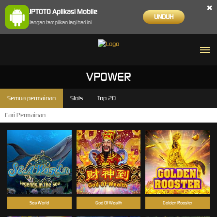
×
JPTOTO Aplikasi Mobile
UNDUH
Jangan tampilkan lagi hari ini
VPOWER
Semua permainan
Slots
Top 20
Sea World
God Of Wealth
Golden Rooster