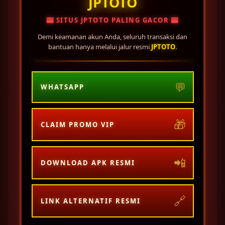
JPTOTO
JPTOTO: Apk Slot777 Gacor
Situs Slot Online Terbaru
🎰 SITUS JPTOTO PALING GACOR 🎰
Demi keamanan akun Anda, seluruh transaksi dan
Gampang Menang
bantuan hanya melalui jalur resmi
JPTOTO
.
JPTOTO
merupakan situs slot gacor hari ini gampang menang penyedia link apk resmi yang
sedang berada di puncak klasemen grade A+ terbaik pada kategori judi slot online
💬
terpercaya bersanding dengan provider top tier #1 yaitu slot88 dan slot777 menjadikan
WHATSAPP
JPTOTO lebih populer di Indonesia. Mampu mengoptimalkan winrate rtp live mencapai 97%
& satu hal terpenting ialah selalu ada informasi mengenai bocoran pola
slot online
gacor
untuk memudahkan Anda meraih jackpot bertubi-tubi. Cocok untuk kaum mendang
🎁
CLAIM PROMO VIP
mending yang sedang mencari link situs slot gacor 777 gampang menang tanpa harus
menguras isi kantong, JPTOTO adalah pilihan tepat yang menyediakan sistem game
fairplay dengan metode transaksi slot depo 10k via qris termurah sejagad raya cukup
download apk terbaru slot777 versi android Anda sudah bisa meraih banyak keuntungan
📲
DOWNLOAD APK RESMI
besar hingga puluhan juta rupiah hanya dengan modal 10 ribu saja. Berbeda dengan
trading crypto yang tidak pernah kita ketahui pergerakan algoritmanya, disini Anda hanya
cukup menyalurkan hobi bermain game di apk slot online pasti untung seperti zeus slot,
gates of olympus, mahjong ways,
slot777
, olympus 1000, dan masih banyak lagi pilihan
🔗
LINK ALTERNATIF RESMI
game slot gacor hari ini. Untuk informasi lebih lanjut mengenai bonus dan promosi menarik
lainnya silahkan hubungi layanan customer service JPTOTO yang tersedia 24 jam.