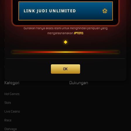
⚽
LINK JUDI UNLIMITED
Kebijaksanaan
Platform
Gunakan hanya akses resmi untuk menghindari penipuan yang
Tentang JPTOTO
Promosi
mengatasnamakan
JPTOTO
.
Responsible Gambling
Loyalty
◆
Pusat Bantuan
Referral
Syarat dan Ketentuan
Deposit Mudah via QRIS JPTOTO
OK
Kategori
Dukungan
Hot Games
Slots
Live Casino
Race
Olahraga