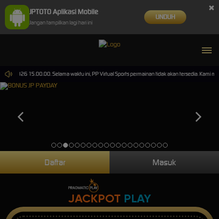
×
JPTOTO Aplikasi Mobile
UNDUH
Jangan tampilkan lagi hari ini
-Sep-2026 15.00.00. Selama waktu ini, PP Virtual Sports permainan tidak akan tersedia. Kami 
Daftar
Masuk
JACKPOT
PLAY