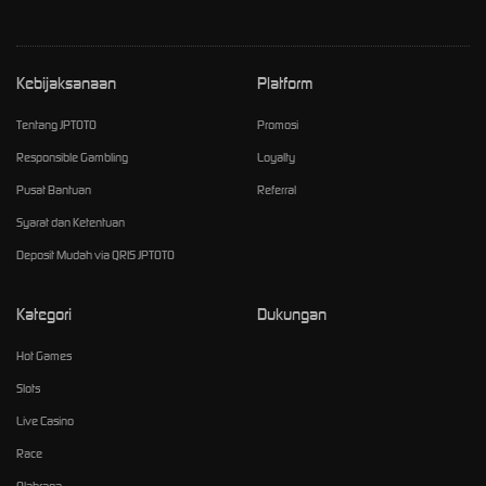
Kebijaksanaan
Platform
Tentang JPTOTO
Promosi
Responsible Gambling
Loyalty
Pusat Bantuan
Referral
Syarat dan Ketentuan
Deposit Mudah via QRIS JPTOTO
Kategori
Dukungan
Hot Games
Slots
Live Casino
Race
Olahraga